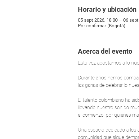
Horario y ubicación
05 sept 2026, 18:00 – 06 sept
Por confirmar (Bogotá)
Acerca del evento
Esta vez apostamos a lo nues
Durante años hemos compartid
las ganas de celebrar lo nues
El talento colombiano ha si
llevando nuestro sonido muc
el comienzo, por quienes man
Una espacio dedicado a los ar
comunidad que sigue demostr