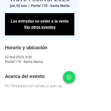
jue, 02 ene
  |  
Portal 170 - Santa Marta
Las entradas no están a la venta
Ver otros eventos
Horario y ubicación
02 ene 2025, 9:00
Portal 170 - Santa Marta
Acerca del evento
Por Tercera edición consecutiva en las 
Paradisíacas Playas del Caribe Colombiano se 
siente la Oleada del New Wave Festival 2025.
Servicio de Transporte ida y regreso desde 