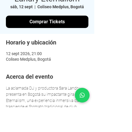
sáb, 12 sept
  |  
Coliseo Medplus, Bogotá
Comprar Tickets
Horario y ubicación
12 sept 2026, 21:00
Coliseo Medplus, Bogotá
Acerca del evento
La aclamada DJ y productora Sara Landry 
presenta en Bogotá su impactante gira 
Eternalism, una experiencia inmersiva que 
trasciende el formato tradicional de club. 
El próximo 12 de septiembre, el Coliseo 
MedPlus será el escenario de un ritual sonoro 
donde el Hard Techno, los visuales hipnóticos 