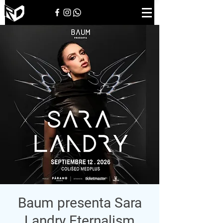
Baum presenta Sara
Landry Eternalism