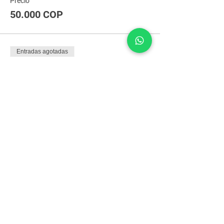
Precio
50.000 COP
Entradas agotadas
Tipo de entrada
Tercera etapa
Precio
60.000 COP
Entradas agotadas
Tipo de entrada
Backstage VIP
Precio
80.000 COP