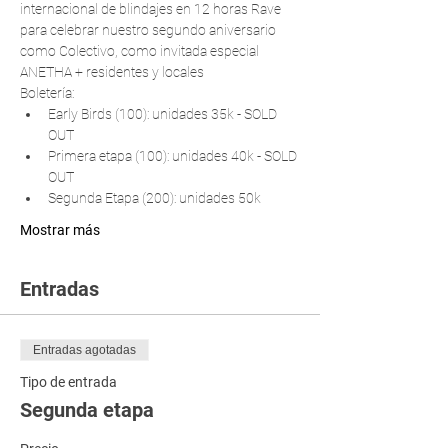
internacional de blindajes en 12 horas Rave 
para celebrar nuestro segundo aniversario 
como Colectivo, como invitada especial 
ANETHA + residentes y locales
Boletería:
Early Birds (100): unidades 35k - SOLD 
OUT
Primera etapa (100): unidades 40k - SOLD 
OUT
Segunda Etapa (200): unidades 50k
Mostrar más
Entradas
Entradas agotadas
Tipo de entrada
Segunda etapa