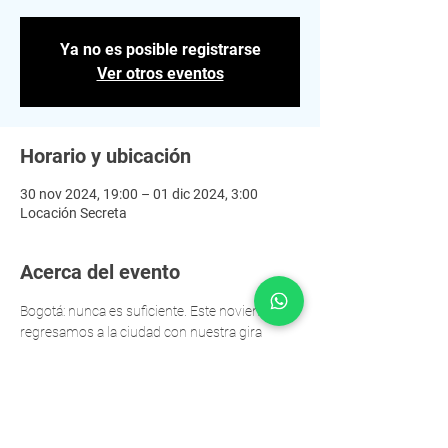
Ya no es posible registrarse
Ver otros eventos
Horario y ubicación
30 nov 2024, 19:00 – 01 dic 2024, 3:00
Locación Secreta
Acerca del evento
Bogotá: nunca es suficiente. Este noviembre 
regresamos a la ciudad con nuestra gira 
mundial y traemos un line-up del Techno más 
crudo . Estén atentos para más detalles.
Entradas a la venta este viernes 11 de octubre 
a las 10:00am. Regístrate para obtener acceso 