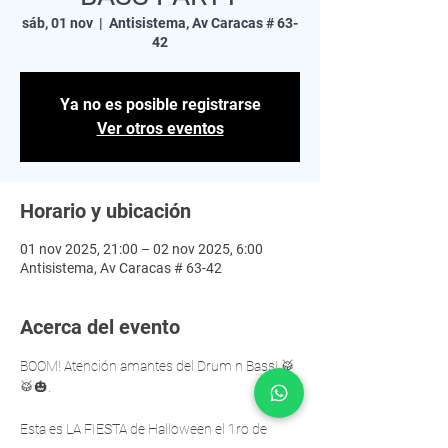
sáb, 01 nov
  |  
Antisistema, Av Caracas # 63-
42
Ya no es posible registrarse
Ver otros eventos
Horario y ubicación
01 nov 2025, 21:00 – 02 nov 2025, 6:00
Antisistema, Av Caracas # 63-42
Acerca del evento
BOOM! Atención amantes del Drum n Bass! 🥁
🥁🎃.
Esta es LA FIESTA de Halloween el 1ro de 