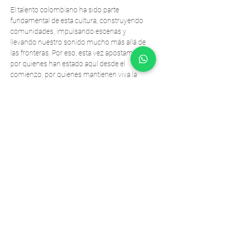
El talento colombiano ha sido parte 
fundamental de esta cultura, construyendo 
comunidades, impulsando escenas y 
llevando nuestro sonido mucho más allá de 
las fronteras. Por eso, esta vez apostamos 
por quienes han estado aquí desde el 
comienzo, por quienes mantienen viva la 
energía de nuestras pistas cada fin de 
semana.
Una espacio dedicado a los artistas 
nacionales, a las historias que han hecho 
crecer esta escena y a la fuerza de una 
comunidad que sigue demostrando que 
Colombia tiene una voz propia dentro de la 
música electrónica.
Esta es una celebración de lo nuestro y para 
lo nuestro. De nuestra gente. De nuestra 
escena.