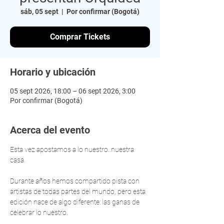
sáb, 05 sept
  |  
Por confirmar (Bogotá)
Comprar Tickets
Horario y ubicación
05 sept 2026, 18:00 – 06 sept 2026, 3:00
Por confirmar (Bogotá)
Acerca del evento
Esta vez apostamos a lo nuestro..nuestra 
casa.
Durante años hemos compartido pista con 
artistas de todas partes del mundo, pero esta 
edición nace de algo diferente: las ganas de 
celebrar lo nuestro.