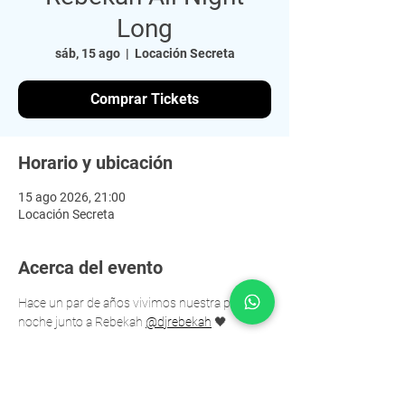
Long
sáb, 15 ago
  |  
Locación Secreta
Comprar Tickets
Horario y ubicación
15 ago 2026, 21:00
Locación Secreta
Acerca del evento
Hace un par de años vivimos nuestra primera 
noche junto a Rebekah 
@djrebekah
 🖤
Desde ese día, ustedes la hicieron sentir en 
casa y después de recibir tanto amor en 
Bogotá, ella quiso devolverlo de la manera 