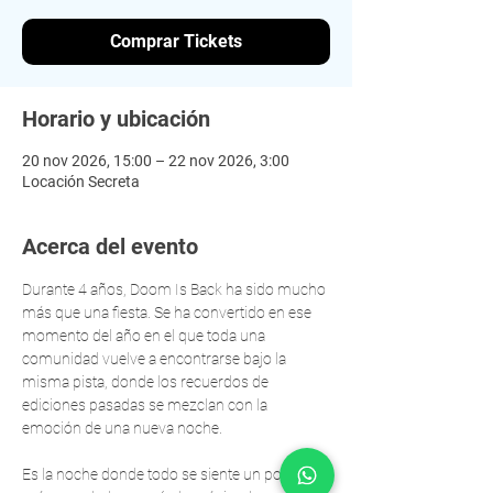
Comprar Tickets
Horario y ubicación
20 nov 2026, 15:00 – 22 nov 2026, 3:00
Locación Secreta
Acerca del evento
Durante 4 años, Doom Is Back ha sido mucho 
más que una fiesta. Se ha convertido en ese 
momento del año en el que toda una 
comunidad vuelve a encontrarse bajo la 
misma pista, donde los recuerdos de 
ediciones pasadas se mezclan con la 
emoción de una nueva noche.
Es la noche donde todo se siente un poco 