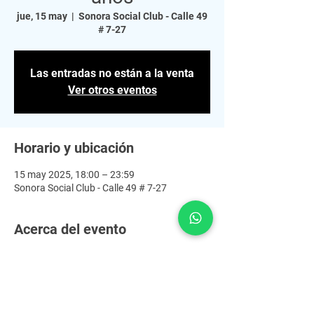
jue, 15 may
  |  
Sonora Social Club - Calle 49
# 7-27
Las entradas no están a la venta
Ver otros eventos
Horario y ubicación
15 may 2025, 18:00 – 23:59
Sonora Social Club - Calle 49 # 7-27
Acerca del evento
Green Valley (España) y Don Carlos (Jamaica) 
se presentarán juntos por primera vez en un 
tour por toda Latinoamérica y tendrán su 
parada en Bogotá en el mítico Sonora social 