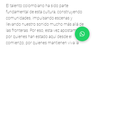
El talento colombiano ha sido parte 
fundamental de esta cultura, construyendo 
comunidades, impulsando escenas y 
llevando nuestro sonido mucho más allá de 
las fronteras. Por eso, esta vez apostamos 
por quienes han estado aquí desde el 
comienzo, por quienes mantienen viva la 
energía de nuestras pistas cada fin de 
semana.
Una espacio dedicado a los artistas 
nacionales, a las historias que han hecho 
crecer esta escena y a la fuerza de una 
comunidad que sigue demostrando que 
Colombia tiene una voz propia dentro de la 
música electrónica.
Esta es una celebración de lo nuestro y para 
lo nuestro. De nuestra gente. De nuestra 
escena.