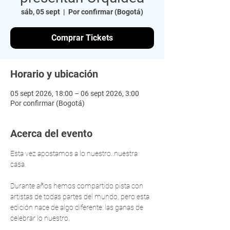
sáb, 05 sept
  |  
Por confirmar (Bogotá)
Comprar Tickets
Horario y ubicación
05 sept 2026, 18:00 – 06 sept 2026, 3:00
Por confirmar (Bogotá)
Acerca del evento
Esta vez apostamos a lo nuestro..nuestra 
casa.
Durante años hemos compartido pista con 
artistas de todas partes del mundo, pero esta 
edición nace de algo diferente: las ganas de 
celebrar lo nuestro.