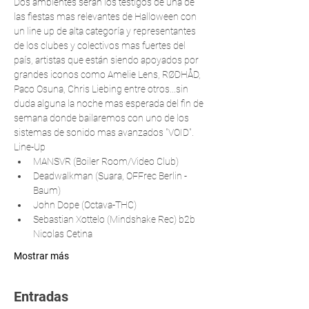
Dos ambientes serán los testigos de una de 
las fiestas mas relevantes de Halloween con 
un line up de alta categoría y representantes 
de los clubes y colectivos mas fuertes del 
país, artistas que están siendo apoyados por 
grandes iconos como Amelie Lens, RØDHÅD, 
Paco Osuna, Chris Liebing entre otros...sin 
duda alguna la noche mas esperada del fin de 
semana donde bailaremos con uno de los 
sistemas de sonido mas avanzados "VOID". 
Line-Up
MANSVR (Boiler Room/Video Club)
Deadwalkman (Suara, OFFrec Berlin - 
Baum)
John Dope (Octava-THC)
Sebastian Xottelo (Mindshake Rec) b2b 
Nicolas Cetina
Mostrar más
Entradas