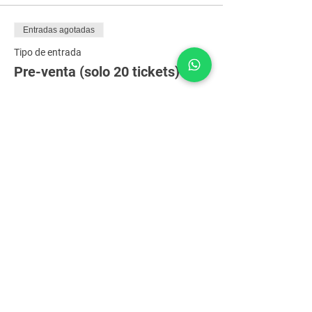
Entradas agotadas
Tipo de entrada
Pre-venta (solo 20 tickets)
Leer más
Precio
20.000 COP
Entradas agotadas
Tipo de entrada
Lista de invitados
Leer más
Precio
0 COP