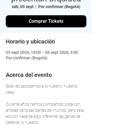
sáb, 05 sept
  |  
Por confirmar (Bogotá)
Comprar Tickets
Horario y ubicación
05 sept 2026, 18:00 – 06 sept 2026, 3:00
Por confirmar (Bogotá)
Acerca del evento
Esta vez apostamos a lo nuestro..nuestra 
casa.
Durante años hemos compartido pista con 
artistas de todas partes del mundo, pero esta 
edición nace de algo diferente: las ganas de 
celebrar lo nuestro.