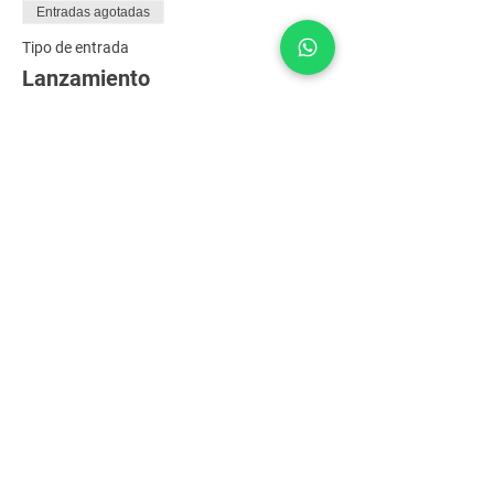
Entradas agotadas
Tipo de entrada
Lanzamiento
Precio
25.000 COP
Entradas agotadas
Tipo de entrada
Lista de invitados
Leer más
Precio
0 COP
Este evento está agotado