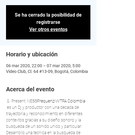
Se ha cerrado la posibilidad de
registrarse
Ver otros eventos
Horario y ubicación
06 mar 2020, 22:00 – 07 mar 2020, 5:00
Video Club, Cl. 64 #13-09, Bogotá, Colombia
Acerca del evento
 & 
 Present: NESS
Frequenz
IWTFA Colombia
 es un Dj y productor con una decada de 
trayectoria y reconocimiento en diferentes 
contextos gracias a su diseño sonoro y la 
busqueda de un sonido unico y particular. 
Desarrollo una tecnica en la busqueda de 