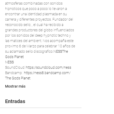
atmosferas combinadas con sonidos 
hipnoticos que poco a poco lo llevaron a 
encontrar una identidad plasmada en su 
carrera y diferentes proyectos. Fundador del 
reconocido sello; 
, el cual ha recibido a 
grandes productores del globo influenciados 
por los sonidos del deep hypnotic techno y 
las matices del ambient. Nos acompaña este 
proximo 6 de Marzo para celebrar 10 años de 
su aclamado sello discografico.
NESS
The 
Gods Planet
NESS
SoundCloud: 
https://soundcloud.com/ness
Bandcamp: 
https://ness8.bandcamp.com/
The Gods Planet
Mostrar más
Entradas