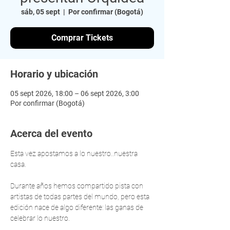
sáb, 05 sept
  |  
Por confirmar (Bogotá)
Comprar Tickets
Horario y ubicación
05 sept 2026, 18:00 – 06 sept 2026, 3:00
Por confirmar (Bogotá)
Acerca del evento
Esta vez apostamos a lo nuestro..nuestra 
casa.
Durante años hemos compartido pista con 
artistas de todas partes del mundo, pero esta 
edición nace de algo diferente: las ganas de 
celebrar lo nuestro.