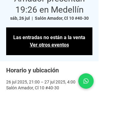
19:26 en Medellín
sáb, 26 jul
  |  
Salón Amador, Cl 10 #40-30
Las entradas no están a la venta
Ver otros eventos
Horario y ubicación
26 jul 2025, 21:00 – 27 jul 2025, 4:00
Salón Amador, Cl 10 #40-30
Acerca del evento
Julio se alista para recibir a 19:26 uno de los 
mayores exponentes que viene conquistando 
cada rincón del planeta. No dejará nada a su 
paso por la capital paisa