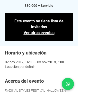
$80.000 + Servicio
Este evento no tiene lista de
invitados
Ver otros eventos
Horario y ubicación
02 nov 2019, 16:00 – 03 nov 2019, 5:00
Locación por definir
Acerca del evento
RADIKAL STYLES FESTIVAL  HALLOWEEN | 
02.11.2019 
BOLETERÍA: FIELES: $60.000 + servicio 1RA 
ETAPA: $80.000 + servicio 2DA ETAPA: 