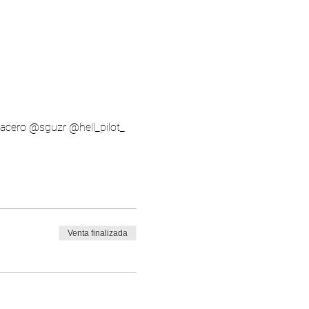
_acero
@sguzr
@hell_pilot_
Venta finalizada