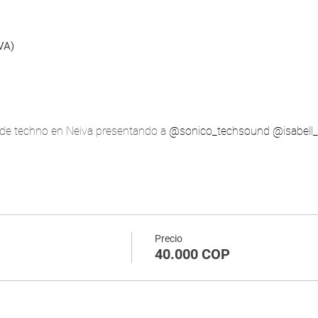
VA)
de techno en Neiva presentando a 
@sonico_techsound
@isabell
Precio
40.000 COP