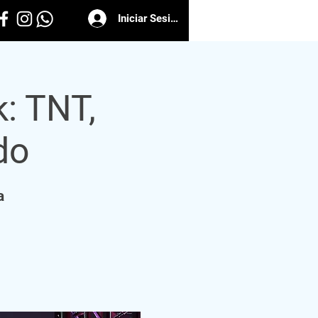
Iniciar Sesión
: TNT,
do
a