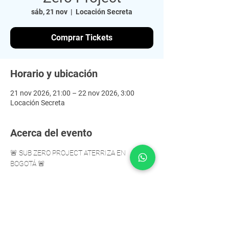
sáb, 21 nov
  |  
Locación Secreta
Comprar Tickets
Horario y ubicación
21 nov 2026, 21:00 – 22 nov 2026, 3:00
Locación Secreta
Acerca del evento
🚨 SUB ZERO PROJECT ATERRIZA EN 
BOGOTÁ 🚨  
El hardstyle se apodera de la ciudad en una 
noche que va a quedar marcada para 
siempre. 
⚡🔥  Prepárate para vivir drops explosivos, 