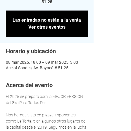
51-25
Las entradas no están a la venta
Ver otros eventos
Horario y ubicación
08 mar 2025, 18:00 – 09 mar 2025, 3:00
Ace of Spades, Av. Boyacá # 51-25
Acerca del evento
El 2025 se prepara para la MEJOR VERSIÓN 
del Ska Para Todos Fest. 
Nos hemos visto en plazas imponentes 
como La Torta, o en algunos otros lugares de 
la capital desde el 2019. Seguimos en la lucha 