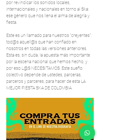
por revindicar los sonidos locales, 
internacionales y nacionales en torno al Ska: 
ese género que nos llena el alma de alegría y 
fiesta.
Este es un llamado para nuestros "creyentes": 
tod@s aquell@s que han confiado en 
nosotros en todas las versiones anteriores. 
Esta es, sin duda, la apuesta más importante 
por la escena nacional que hemos hecho, y 
por eso L@S NECESITAMOS. Este sueño 
colectivo depende de ustedes, parceras, 
parceros y parceres, para hacer de esta LA 
MEJOR FIESTA SKA DE COLOMBIA.