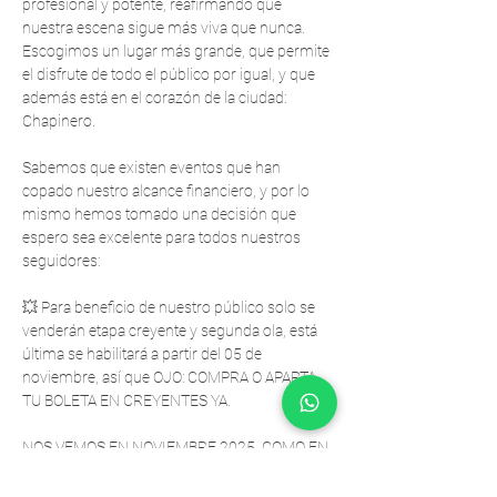
profesional y potente, reafirmando que 
nuestra escena sigue más viva que nunca. 
Escogimos un lugar más grande, que permite 
el disfrute de todo el público por igual, y que 
además está en el corazón de la ciudad: 
Chapinero.
Sabemos que existen eventos que han 
copado nuestro alcance financiero, y por lo 
mismo hemos tomado una decisión que 
espero sea excelente para todos nuestros 
seguidores:
💥 Para beneficio de nuestro público solo se 
venderán etapa creyente y segunda ola, está 
última se habilitará a partir del 05 de 
noviembre, así que OJO: COMPRA O APARTA 
TU BOLETA EN CREYENTES YA.
NOS VEMOS EN NOVIEMBRE 2025, COMO EN 
LOS VIEJOS TIEMPOS.