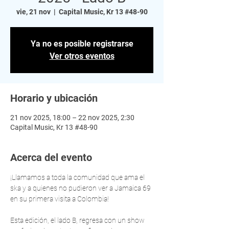
vie, 21 nov
  |  
Capital Music, Kr 13 #48-90
Ya no es posible registrarse
Ver otros eventos
Horario y ubicación
21 nov 2025, 18:00 – 22 nov 2025, 2:30
Capital Music, Kr 13 #48-90
Acerca del evento
¡Llamamos a toda la comunidad que ama el 
ska y a quienes no pudieron ver a Jamaica 69 
en su primera visita a Colombia!
Esta edición, el lado B, regresa con un show 