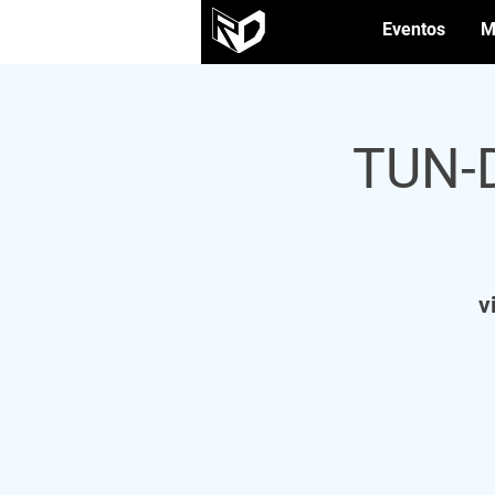
Eventos
M
TUN-D
v