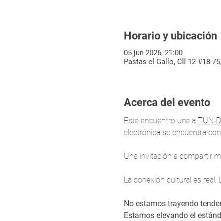
Horario y ubicación
05 jun 2026, 21:00
Pastas el Gallo, Cll 12 #18-75
Acerca del evento
Este encuentro une a 
TUN-D
electrónica se encuentra con l
Una invitación a compartir m
La conexión cultural es real.
No estamos trayendo tende
Estamos elevando el estánd