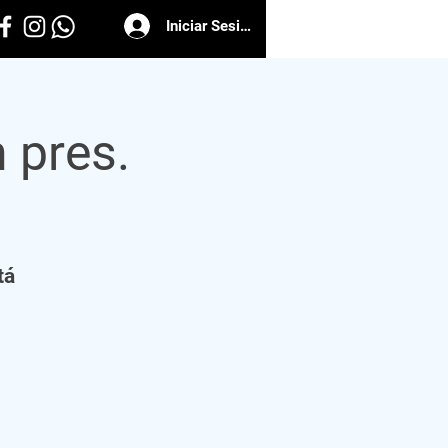
Iniciar Sesión
 pres.
1
tá