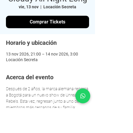
vie, 13 nov
  |  
Locación Secreta
Comprar Tickets
Horario y ubicación
13 nov 2026, 21:00 – 14 nov 2026, 3:00
Locación Secreta
Acerca del evento
Después de 2 años, la marca alemana regresa 
a Bogotá para un nuevo show de Unreal x 
Rebels. Esta vez, regresan junto a uno de los 
miembros más cercanos de su familia: 
CLOUDY 
@cloudy.mp3_
 en formato ALL 
NIGHT LONG.
Nos espera una producción y energía al 