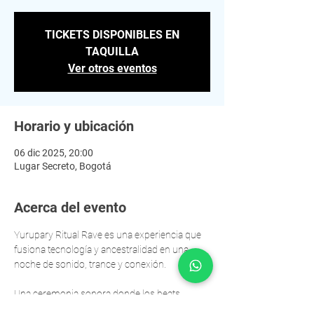
TICKETS DISPONIBLES EN
TAQUILLA
Ver otros eventos
Horario y ubicación
06 dic 2025, 20:00
Lugar Secreto, Bogotá
Acerca del evento
Yurupary Ritual Rave es una experiencia que 
fusiona tecnología y ancestralidad en una 
noche de sonido, trance y conexión.
Una ceremonia sonora donde los beats 
electrónicos se entrelazan con la energía tribal 